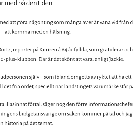
 med på den tiden.
 med att göra någonting som många av er är vana vid från d
 – att komma med en hälsning.
Bortz, reporter på Kuriren å 64 år fyllda, som gratulerar o
60-plus-klubben. Där är det skönt att vara, enligt Jackie.
vudpersonen själv – som ibland omgetts av ryktet att ha ett 
ll det fria ordet, speciellt när landstingets varumärke står p
ra illasinnat förtal, säger nog den förre informationschef
ningens budgetansvarige om saken kommer på tal och jag 
en historia på det temat.