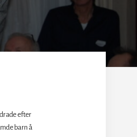
drade efter
rämde barn å