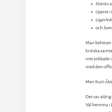
Största s
Uppror i 
Lägerleda
och
Saml
Man behöver i
kritiska samta
inte jobbade 
med den offici
Men Kurt-Åke 
Det var aldrig
Väl hemma i L