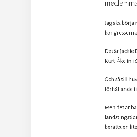
medlemmar
Jag ska börja
kongresserna
Det är Jackie 
Kurt-Åke in i 
Och så till hu
förhållande ti
Men det är ba
landstingstid
berätta en lit