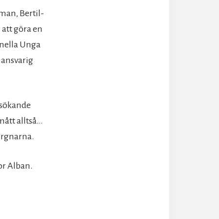
man, Bertil-
att göra en
onella Unga
 ansvarig
rsökande
mått alltså…
orgnarna.
tor Alban.