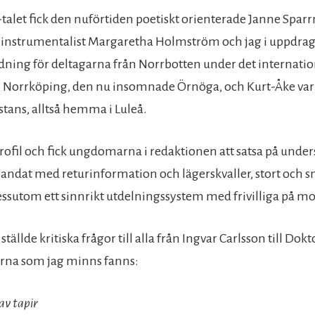
0-talet fick den nuförtiden poetiskt orienterade Janne Sparr
nstrumentalist Margaretha Holmström och jag i uppdrag 
idning för deltagarna från Norrbotten under det internati
i Norrköping, den nu insomnade Örnöga, och Kurt-Åke var
stans, alltså hemma i Luleå.
rofil och fick ungdomarna i redaktionen att satsa på unde
blandat med returinformation och lägerskvaller, stort och s
essutom ett sinnrikt utdelningssystem med frivilliga på m
ställde kritiska frågor till alla från Ingvar Carlsson till Dok
erna som jag minns fanns:
av tapir