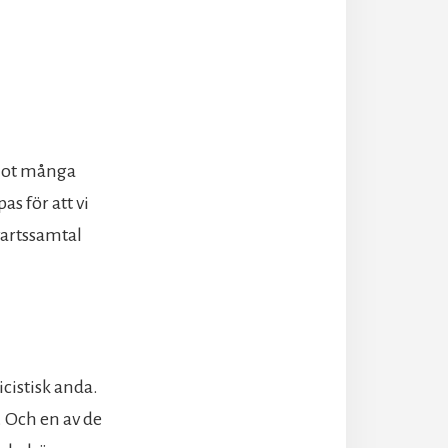
emot många
as för att vi
vartssamtal
icistisk anda.
. Och en av de