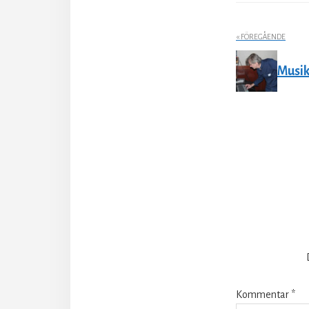
« FÖREGÅENDE
Musike
Läsar
Kommentar
*