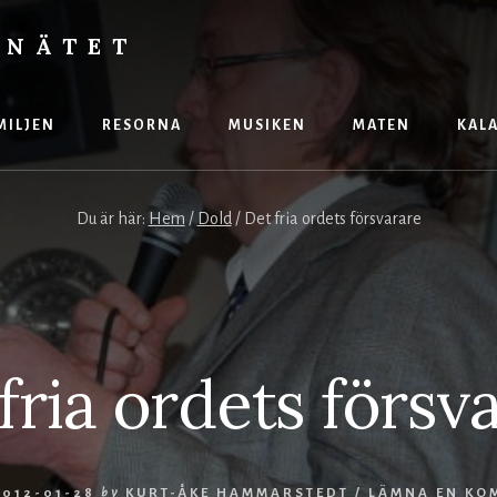
 NÄTET
MILJEN
RESORNA
MUSIKEN
MATEN
KAL
Du är här:
Hem
/
Dold
/
Det fria ordets försvarare
fria ordets försv
2012-01-28
by
KURT-ÅKE HAMMARSTEDT
/
LÄMNA EN KO