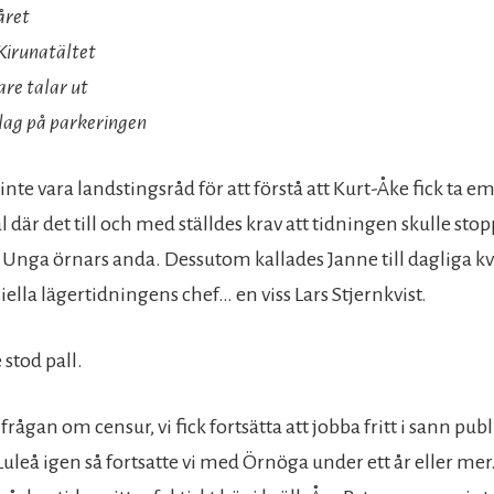
året
Kirunatältet
re talar ut
ag på parkeringen
nte vara landstingsråd för att förstå att Kurt-Åke fick ta 
l där det till och med ställdes krav att tidningen skulle stopp
i Unga örnars anda. Dessutom kallades Janne till dagliga k
ella lägertidningens chef… en viss Lars Stjernkvist.
stod pall.
 frågan om censur, vi fick fortsätta att jobba fritt i sann publ
uleå igen så fortsatte vi med Örnöga under ett år eller mer