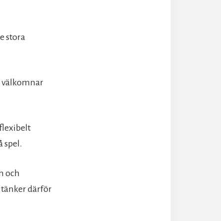
e stora
ch välkomnar
flexibelt
å spel.
en och
tänker därför