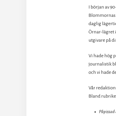
I början av 9
Blommornas i
daglig lägert
Örnar-lägret 
utgivare på di
Vi hade hög p
journalistik 
och vi hade d
Vår redaktion 
Bland rubrik
Påpissad 