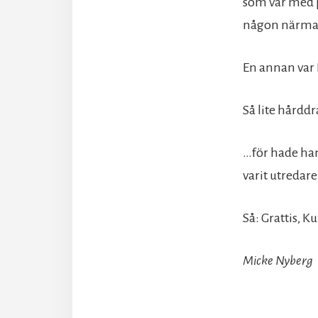
som var med på
någon närmare
En annan var 
Så lite hårdd
…för hade han 
varit utredar
Så: Grattis, K
Micke Nyberg