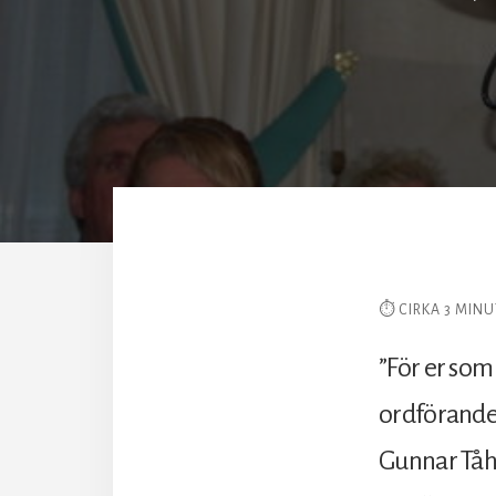
⏱ CIRKA 3 MINU
”För er som
ordförande
Gunnar Tåhl