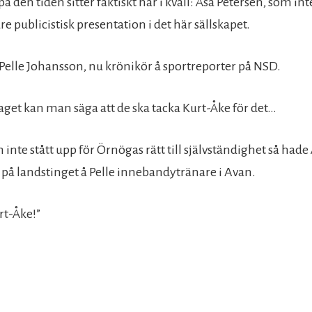
 den tiden sitter faktiskt här i kväll: Åsa Petersen, som in
 publicistisk presentation i det här sällskapet.
Pelle Johansson, nu krönikör å sportreporter på NSD.
raget kan man säga att de ska tacka Kurt-Åke för det…
inte stått upp för Örnögas rätt till självständighet så hade
e på landstinget å Pelle innebandytränare i Avan.
urt-Åke!”