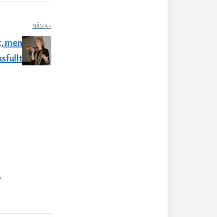
NÄSTA »
t, men
sfullt
*