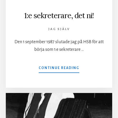
1:e sekreterare, det ni!
JAG SJÄLV
Den 1 september 1987 slutade jag på HSB för att
börja som 1:e sekreterare …
OM
CONTINUE READING
1:E
SEKRETERARE,
DET
NI!