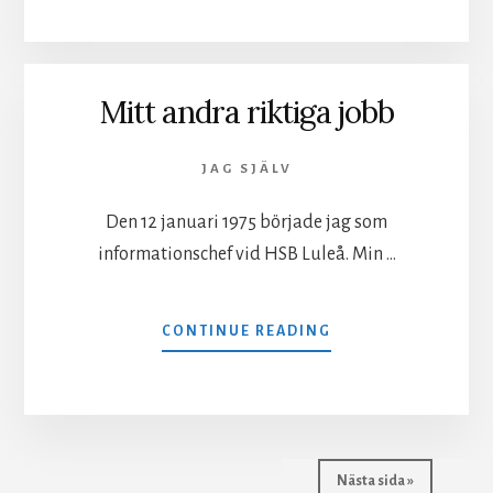
I
SSU:S
FÖRBUNDSSTYRELS
Mitt andra riktiga jobb
JAG SJÄLV
Den 12 januari 1975 började jag som
informationschef vid HSB Luleå. Min …
OM
CONTINUE READING
MITT
ANDRA
RIKTIGA
JOBB
Nästa sida »