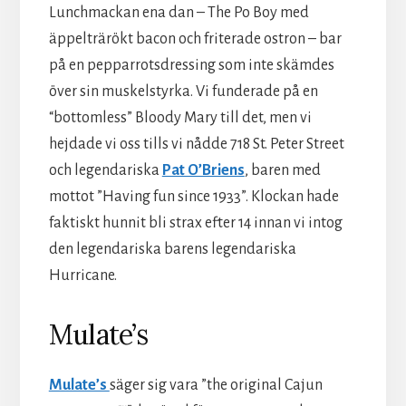
Lunchmackan ena dan – The Po Boy med
äppelträrökt bacon och friterade ostron – bar
på en pepparrotsdressing som inte skämdes
över sin muskelstyrka. Vi funderade på en
“bottomless” Bloody Mary till det, men vi
hejdade vi oss tills vi nådde 718 St. Peter Street
och legendariska
Pat O’Briens
, baren med
mottot ”Having fun since 1933”. Klockan hade
faktiskt hunnit bli strax efter 14 innan vi intog
den legendariska barens legendariska
Hurricane.
Mulate’s
Mulate’s
säger sig vara ”the original Cajun