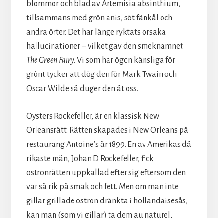
blommor och blad av Artemisia absinthium,
tillsammans med grön anis, söt fänkål och
andra örter. Det har länge ryktats orsaka
hallucinationer – vilket gav den smeknamnet
The Green Fairy
. Vi som har ögon känsliga för
grönt tycker att dög den för Mark Twain och
Oscar Wilde så duger den åt oss.
Oysters Rockefeller, är en klassisk New
Orleansrätt. Rätten skapades i New Orleans på
restaurang Antoine’s år 1899. En av Amerikas då
rikaste män, Johan D Rockefeller, fick
ostronrätten uppkallad efter sig eftersom den
var så rik på smak och fett. Men om man inte
gillar grillade ostron dränkta i hollandaisesås,
kan man (som vi gillar) ta dem au naturel,