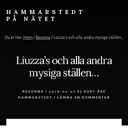
Skip
to
HAMMARSTEDT
content
PÅ NÄTET
Rörelse
övervinner
Du är här:
Hem
/
Resorna
/
Liuzza’s och alla andra mysiga ställen…
kyla.
Stillhet
övervinner
Liuzza’s och alla andra
hetta.
Vila
mysiga ställen…
och
ro
styr
RESORNA
/
2019-05-07
by
KURT-ÅKE
världen.
HAMMARSTEDT
/
LÄMNA EN KOMMENTAR