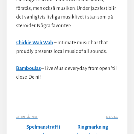
förstås, men också musiken. Under jazzfest blir
det vanligtvis livliga musiklivet i stan som på
steroider. Några favoriter:
Chickie Wah Wah
– Intimate music bar that
proudly presents local music of all sounds.
Bamboulas
– Live Music everyday from open ’til
close. De ni!
« FÖREGÅENDE
NÄSTA »
Spelmansträff i
Ringmärkning