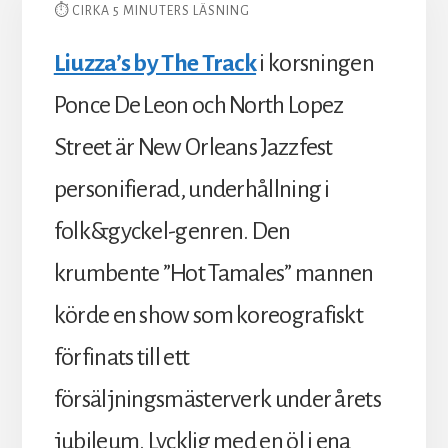
⏱ CIRKA 5 MINUTERS LÄSNING
Liuzza’s by The Track
i korsningen
Ponce De Leon och North Lopez
Street är New Orleans Jazzfest
personifierad, underhållning i
folk&gyckel-genren. Den
krumbente ”Hot Tamales” mannen
körde en show som koreografiskt
förfinats till ett
försäljningsmästerverk under årets
jubileum. Lycklig med en öl i ena