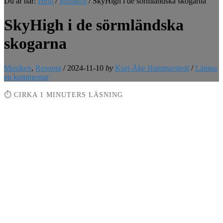
Du är här:
Hem
/
Musiken
/
SkyHigh i de sörmländska skogarna
SkyHigh i de sörmländska
skogarna
Musiken
,
Resorna
/
2024-11-10
by
Kurt-Åke Hammarstedt
/
Lämna
en kommentar
⏱ CIRKA 1 MINUTERS LÄSNING