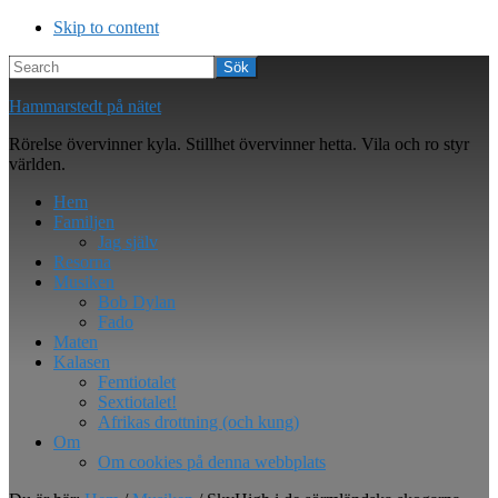
Skip to content
Search
Hammarstedt på nätet
Rörelse övervinner kyla. Stillhet övervinner hetta. Vila och ro styr
världen.
Hem
Familjen
Jag själv
Resorna
Musiken
Bob Dylan
Fado
Maten
Kalasen
Femtiotalet
Sextiotalet!
Afrikas drottning (och kung)
Om
Om cookies på denna webbplats