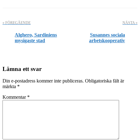
« FÖREGÅENDE
NÄSTA »
Alghero, Sardiniens
Susannes sociala
mysigaste stad
arbetskooperativ
Läsarkommentarer
Lämna ett svar
Din e-postadress kommer inte publiceras.
Obligatoriska fält är
märkta
*
Kommentar
*