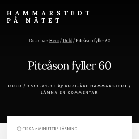
Skip
to
HAMMARSTEDT
content
PÅ NÄTET
Rörelse
övervinner
Du är här:
Hem
/
Dold
/
Piteåson fyller 60
kyla.
Stillhet
övervinner
Piteåson fyller 60
hetta.
Vila
och
DOLD
/
2012-01-28
by
KURT-ÅKE HAMMARSTEDT
/
ro
LÄMNA EN KOMMENTAR
styr
världen.
⏱ CIRKA 2 MINUTERS LÄSNING