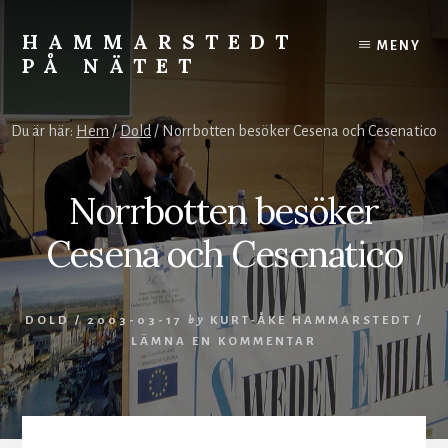
Skip
to
HAMMARSTEDT
MENY
content
PÅ NÄTET
Rörelse
övervinner
Du är här:
Hem
/
Dold
/
Norrbotten besöker Cesena och Cesenatico
kyla.
Stillhet
övervinner
Norrbotten besöker
hetta.
Vila
Cesena och Cesenatico
och
ro
styr
DOLD
/
2003-03-17
by
KURT-ÅKE HAMMARSTEDT
/
världen.
LÄMNA EN KOMMENTAR