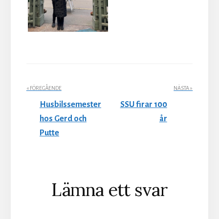
« FÖREGÅENDE
NÄSTA »
Husbilssemester
SSU firar 100
hos Gerd och
år
Putte
Läsarkommentarer
Lämna ett svar