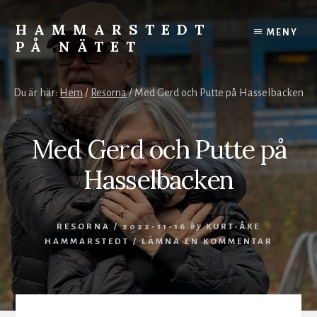
Skip
to
HAMMARSTEDT
MENY
content
PÅ NÄTET
Rörelse
övervinner
Du är här:
Hem
/
Resorna
/
Med Gerd och Putte på Hasselbacken
kyla.
Stillhet
övervinner
Med Gerd och Putte på
hetta.
Vila
Hasselbacken
och
ro
styr
RESORNA
/
2022-11-16
by
KURT-ÅKE
världen.
HAMMARSTEDT
/
LÄMNA EN KOMMENTAR