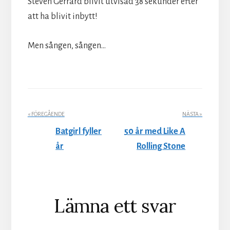
Steven Gerrard blivit utvisad 38 sekunder efter
att ha blivit inbytt!
Men sången, sången…
« FÖREGÅENDE
NÄSTA »
Batgirl fyller
50 år med Like A
år
Rolling Stone
Läsarkommentarer
Lämna ett svar