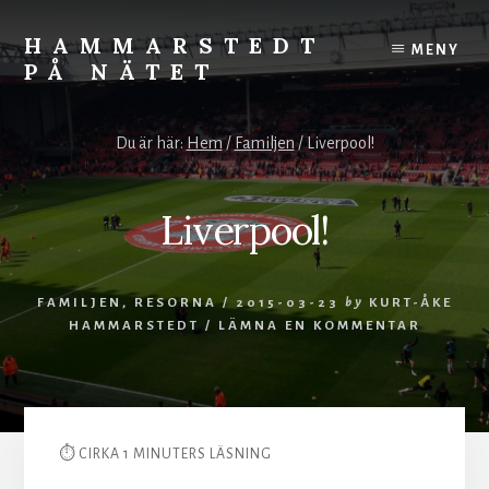
Skip
to
HAMMARSTEDT
MENY
content
PÅ NÄTET
Rörelse
övervinner
Du är här:
Hem
/
Familjen
/
Liverpool!
kyla.
Stillhet
övervinner
Liverpool!
hetta.
Vila
och
FAMILJEN
,
RESORNA
/
2015-03-23
by
KURT-ÅKE
ro
HAMMARSTEDT
/
LÄMNA EN KOMMENTAR
styr
världen.
⏱ CIRKA 1 MINUTERS LÄSNING