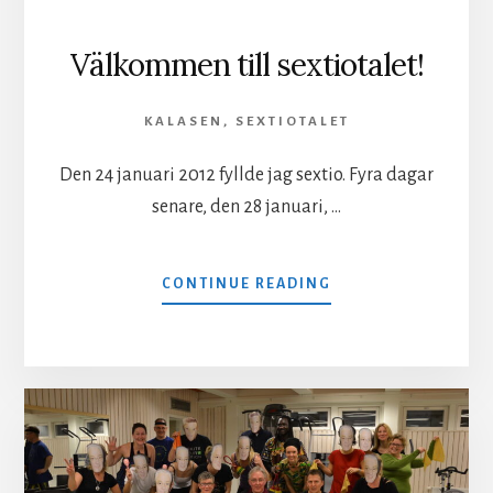
Välkommen till sextiotalet!
KALASEN
,
SEXTIOTALET
Den 24 januari 2012 fyllde jag sextio. Fyra dagar
senare, den 28 januari, …
OM
CONTINUE READING
VÄLKOMMEN
TILL
SEXTIOTALET!