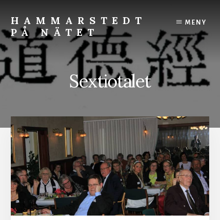
Skip
to
HAMMARSTEDT
MENY
content
PÅ NÄTET
Rörelse
övervinner
kyla.
Sextiotalet
Stillhet
övervinner
hetta.
Vila
och
ro
styr
världen.