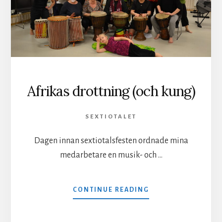
Afrikas drottning (och kung)
SEXTIOTALET
Dagen innan sextiotalsfesten ordnade mina
medarbetare en musik- och …
OM
CONTINUE READING
AFRIKAS
DROTTNING
(OCH