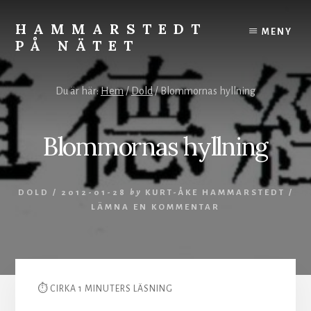
Skip
to
HAMMARSTEDT
MENY
content
PÅ NÄTET
Rörelse
övervinner
Du är här:
Hem
/
Dold
/
Blommornas hyllning
kyla.
Stillhet
övervinner
Blommornas hyllning
hetta.
Vila
och
DOLD
/
2012-01-28
by
KURT-ÅKE HAMMARSTEDT
/
ro
LÄMNA EN KOMMENTAR
styr
världen.
⏱ CIRKA 1 MINUTERS LÄSNING