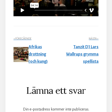
« FÖREGÅENDE
NÄSTA »
Afrikas
Tanzit DJ Lars
drottning
Wallrups grymma
(och kung)
spellista
Läsarkommentarer
Lämna ett svar
Din e-postadress kommer inte publiceras.