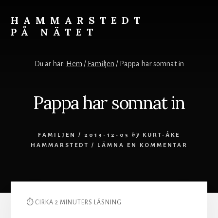
Skip
to
HAMMARSTEDT
content
PÅ NÄTET
Rörelse
övervinner
Du är här:
Hem
/
Familjen
/
Pappa har somnat in
kyla.
Stillhet
övervinner
Pappa har somnat in
hetta.
Vila
och
FAMILJEN
/
2013-12-05
by
KURT-ÅKE
ro
HAMMARSTEDT
/
LÄMNA EN KOMMENTAR
styr
världen.
⏱ CIRKA 2 MINUTERS LÄSNING