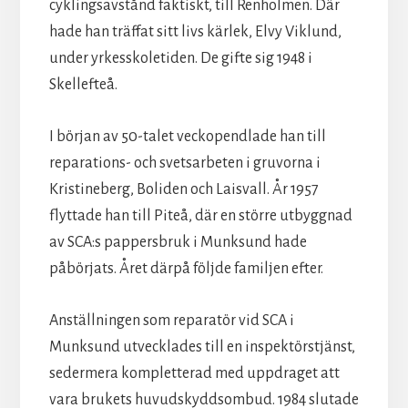
cyklingsavstånd faktiskt, till Renholmen. Där
hade han träffat sitt livs kärlek, Elvy Viklund,
under yrkesskoletiden. De gifte sig 1948 i
Skellefteå.
I början av 50-talet veckopendlade han till
reparations- och svetsarbeten i gruvorna i
Kristineberg, Boliden och Laisvall. År 1957
flyttade han till Piteå, där en större utbyggnad
av SCA:s pappersbruk i Munksund hade
påbörjats. Året därpå följde familjen efter.
Anställningen som reparatör vid SCA i
Munksund utvecklades till en inspektörstjänst,
sedermera kompletterad med uppdraget att
vara brukets huvudskyddsombud. 1984 slutade