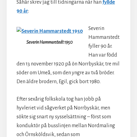
Såhär skrev jag till tidningarna när han
fyllde
90 år
:
Severin
Hammarstedt
Severin Hammarstedt 1950
fyller 90 år.
Han var född
den 13 november 1920 på ön Norrbyskär, tre mil
söder om Umeå, som den yngre av två bröder.
Den äldre brodern, Egil, gick bort 1980.
Efter sexårig folkskola tog han jobb på
hyvleriet vid sågverket på Norrbyskär, men
sökte sig snart ny sysselsättning – först som
konduktör på busslinjen mellan Nordmaling
och Örnsköldsvik, sedan som