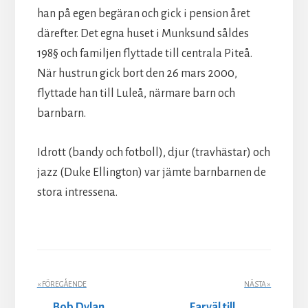
han på egen begäran och gick i pension året
därefter. Det egna huset i Munksund såldes
198§ och familjen flyttade till centrala Piteå.
När hustrun gick bort den 26 mars 2000,
flyttade han till Luleå, närmare barn och
barnbarn.
Idrott (bandy och fotboll), djur (travhästar) och
jazz (Duke Ellington) var jämte barnbarnen de
stora intressena.
« FÖREGÅENDE
NÄSTA »
Bob Dylan
Farväl till