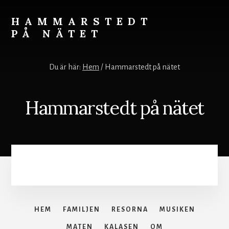
Skip
to
HAMMARSTEDT
content
PÅ NÄTET
Rörelse
övervinner
Du är här:
Hem
/
Hammarstedt på nätet
kyla.
Stillhet
övervinner
Hammarstedt på nätet
hetta.
Vila
och
ro
styr
världen.
HEM
FAMILJEN
RESORNA
MUSIKEN
MATEN
KALASEN
OM