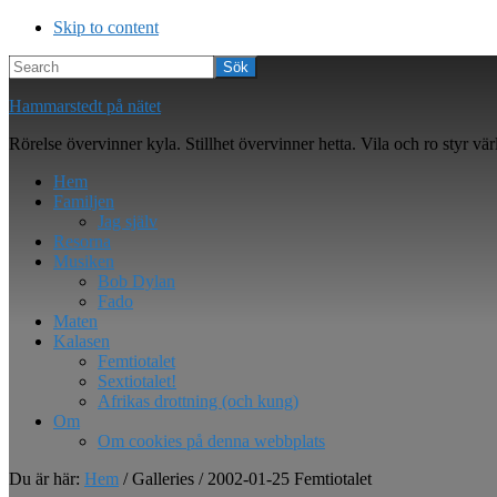
Skip to content
Search
Hammarstedt på nätet
Rörelse övervinner kyla. Stillhet övervinner hetta. Vila och ro styr vär
Hem
Familjen
Jag själv
Resorna
Musiken
Bob Dylan
Fado
Maten
Kalasen
Femtiotalet
Sextiotalet!
Afrikas drottning (och kung)
Om
Om cookies på denna webbplats
Du är här:
Hem
/
Galleries
/
2002-01-25 Femtiotalet