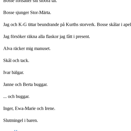
Bosse fortsätter sitt stoora tal.
Bosse sjunger Stor-Märta.
Jag och K-G tittar beundrande på Kurths storverk. Bosse skålar i apel
Jag försöker räkna alla flaskor jag fått i present.
Alva räcker mig manuset.
Skål och tack.
Ivar bälgar.
Janne och Berta buggar.
... och buggar.
Inger, Ewa-Marie och Irene.
Slutmingel i baren.