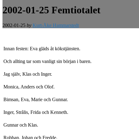
2002-01-25 Femtiotalet
2002-01-25
by
Kurt-Åke Hammarstedt
Innan festen: Eva gläds åt kökstjänsten.
Och allting tar som vanligt sin början i baren.
Jag själv, Klas och Inger.
Monica, Anders och Olof.
Bimsan, Eva, Marie och Gunnar.
Inger, Strålis, Frida och Kenneth.
Gunnar och Klas.
Robban, Johan och Fredde.