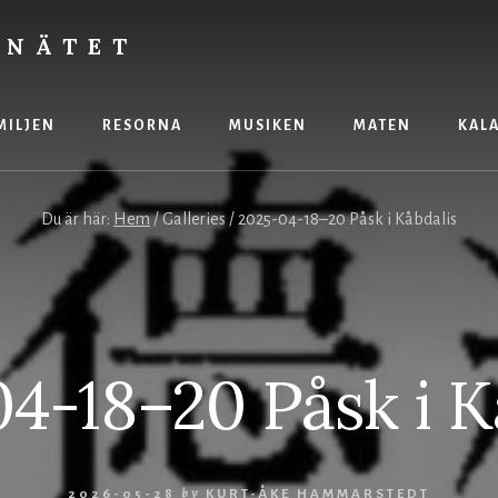
 NÄTET
MILJEN
RESORNA
MUSIKEN
MATEN
KAL
Du är här:
Hem
/
Galleries
/
2025-04-18–20 Påsk i Kåbdalis
4-18–20 Påsk i K
2026-05-28
by
KURT-ÅKE HAMMARSTEDT