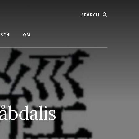
Search
ASEN
OM
åbdalis