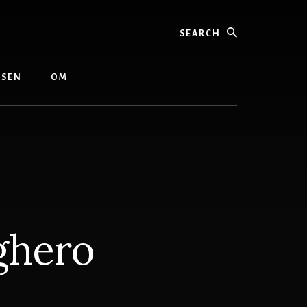
Search
ASEN
OM
ghero