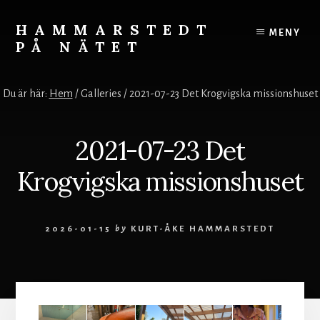
Skip
to
HAMMARSTEDT
MENY
content
PÅ NÄTET
Rörelse
övervinner
Du är här:
Hem
/
Galleries
/
2021-07-23 Det Krogvigska missionshuset
kyla.
Stillhet
övervinner
2021-07-23 Det
hetta.
Vila
Krogvigska missionshuset
och
ro
styr
2026-01-15
by
KURT-ÅKE HAMMARSTEDT
världen.