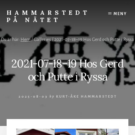
Skip
to
HAMMARSTEDT
MENY
content
PÅ NÄTET
Rörelse
övervinner
Du är här:
Hem
/
Galleries
/
2021-07-18–19 Hos Gerd och Putte i Ryssa
kyla.
Stillhet
övervinner
2021-07-18–19 Hos Gerd
hetta.
Vila
och Putte i Ryssa
och
ro
styr
2025-08-03
by
KURT-ÅKE HAMMARSTEDT
världen.