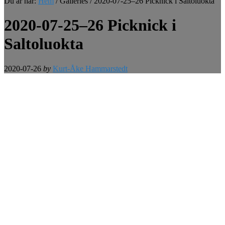
Du är här:
Hem
/
Galleries
/
2020-07-25–26 Picknick i Saltoluokta
2020-07-25–26 Picknick i
Saltoluokta
2020-07-26
by
Kurt-Åke Hammarstedt