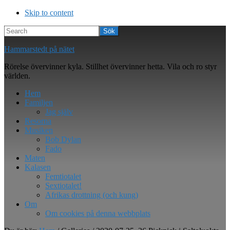
Skip to content
Search
Hammarstedt på nätet
Rörelse övervinner kyla. Stillhet övervinner hetta. Vila och ro styr
världen.
Hem
Familjen
Jag själv
Resorna
Musiken
Bob Dylan
Fado
Maten
Kalasen
Femtiotalet
Sextiotalet!
Afrikas drottning (och kung)
Om
Om cookies på denna webbplats