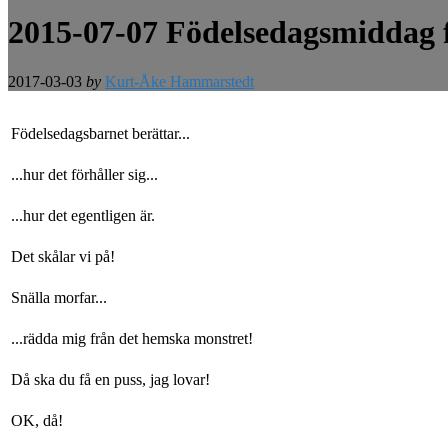
2015-07-07 Födelsedagsmiddag 
2017-03-03
by
Kurt-Åke Hammarstedt
Födelsedagsbarnet berättar...
...hur det förhåller sig...
...hur det egentligen är.
Det skålar vi på!
Snälla morfar...
...rädda mig från det hemska monstret!
Då ska du få en puss, jag lovar!
OK, då!