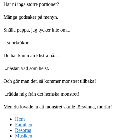
Har ni inga större portioner?
Många godsaker på menyn.
Snälla pappa, jag tycker inte om...
...snorkråkor.
De här kan man klistra på...
...nästan vad som helst.
Och gör man det, så kommer monstret tillbaka!
...rädda mig från det hemska monstret!
Men du lovade ju att monstret skulle försvinna, morfar!
Hem
Familjen
Resorna
Musiken