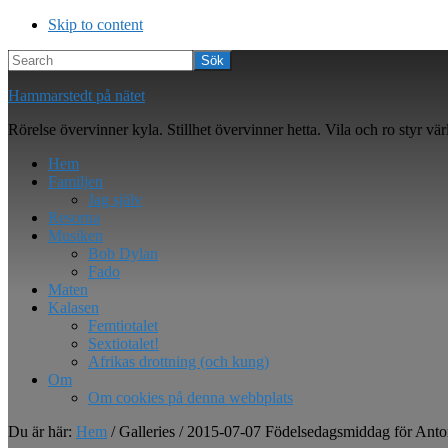
Skip to content
Search
Hammarstedt på nätet
Rörelse övervinner kyla. Stillhet övervinner hetta. Vila och ro styr vär
Hem
Familjen
Jag själv
Resorna
Musiken
Bob Dylan
Fado
Maten
Kalasen
Femtiotalet
Sextiotalet!
Afrikas drottning (och kung)
Om
Om cookies på denna webbplats
Du är här:
Hem
/
Galleries
/
2015-07-07 Födelsedagsmiddag för Anto