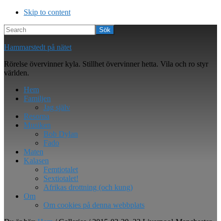
Skip to content
Search
Hammarstedt på nätet
Rörelse övervinner kyla. Stillhet övervinner hetta. Vila och ro styr
världen.
Hem
Familjen
Jag själv
Resorna
Musiken
Bob Dylan
Fado
Maten
Kalasen
Femtiotalet
Sextiotalet!
Afrikas drottning (och kung)
Om
Om cookies på denna webbplats