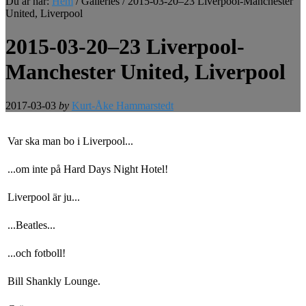
Du är här:
Hem
/
Galleries
/
2015-03-20–23 Liverpool-Manchester
United, Liverpool
2015-03-20–23 Liverpool-
Manchester United, Liverpool
2017-03-03
by
Kurt-Åke Hammarstedt
Var ska man bo i Liverpool...
...om inte på Hard Days Night Hotel!
Liverpool är ju...
...Beatles...
...och fotboll!
Bill Shankly Lounge.