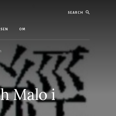
Search
ASEN
OM
m
h Malo i