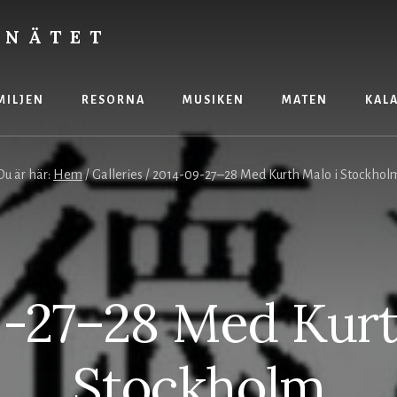
 NÄTET
MILJEN
RESORNA
MUSIKEN
MATEN
KAL
Du är här:
Hem
/
Galleries
/
2014-09-27–28 Med Kurth Malo i Stockhol
-27–28 Med Kurt
Stockholm