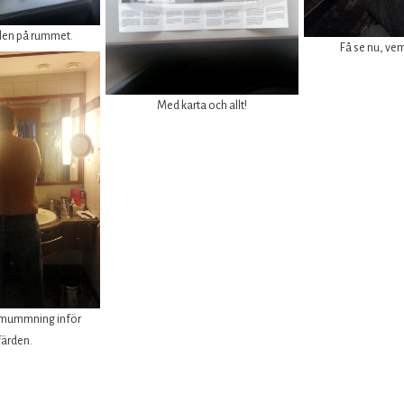
len på rummet.
Få se nu, ve
Med karta och allt!
ppmummning inför
ärden.