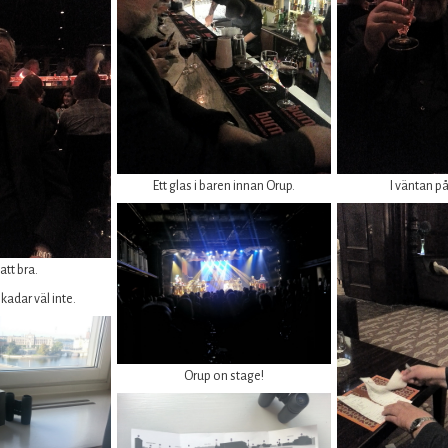
Ett glas i baren innan Orup.
I väntan p
att bra.
skadar väl inte.
Orup on stage!