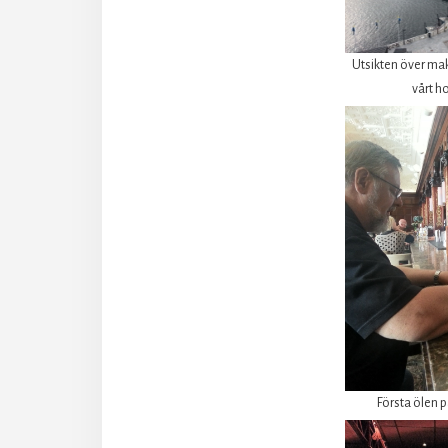
Utsikten över ma
vårt h
Första ölen 