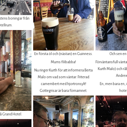
ktens boningar från
otellrum.
En första öl och (nästan) en Guinness.
Och sen en t
Mums filibabba!
Förväntansfull vänta 
Kurth Malo) och råbi
Nu ringer Kurth för att informera Berta
Andrew
Malo om vad som väntar: Friterad
camembert med hjortronsylt!
En, men bara en, ö
Gottegrisar är bara förnamnet.
hotel
på Grand Hotel.