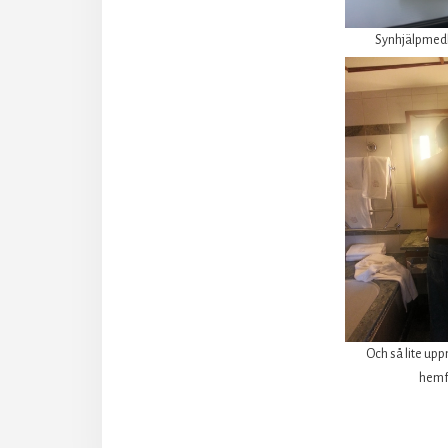
Synhjälpmed
Och så lite u
hemf