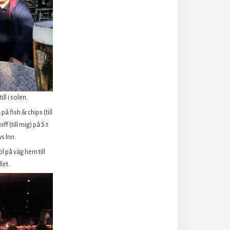
ill i solen.
på fish & chips (till
ff (till mig) på S:t
s Inn.
l på väg hem till
let.