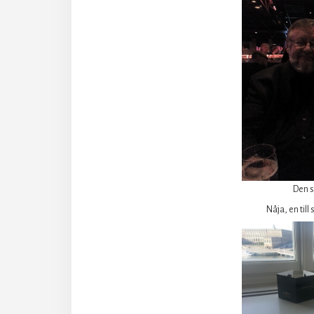
Den s
Nåja, en till 