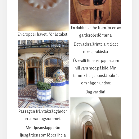
En dubbelselfie framför en av
En droppe i havet, förlåt taket.
garderobsdörrarna.
Det vackra är inte alltid det
mest praktiska.
Överallt finns en japan som
vill vara med på bild. Min
tumme har japanskt påbrå,
om någon undrar.
Jag var där!
Passagen från takträdgården
in till vardagsrummet.
Med ljusinsläpp från
ljusgården som löper i hela