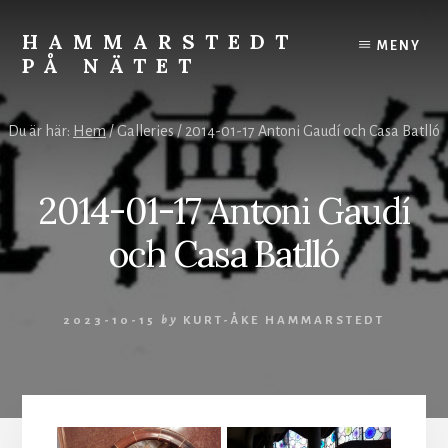
Skip
to
HAMMARSTEDT
MENY
content
PÅ NÄTET
Rörelse
övervinner
Du är här:
Hem
/
Galleries
/
2014-01-17 Antoni Gaudí och Casa Batlló
kyla.
Stillhet
övervinner
2014-01-17 Antoni Gaudí
hetta.
Vila
och Casa Batlló
och
ro
styr
2023-10-15
by
KURT-ÅKE HAMMARSTEDT
världen.