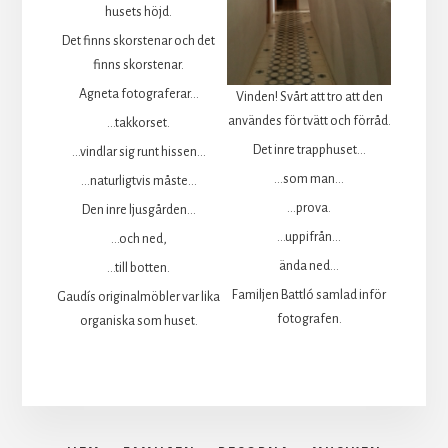
husets höjd.
Det finns skorstenar och det
finns skorstenar.
Agneta fotograferar...
Vinden! Svårt att tro att den
användes för tvätt och förråd.
...takkorset.
Det inre trapphuset...
...vindlar sig runt hissen...
...som man...
...naturligtvis måste...
...prova.
Den inre ljusgården...
...uppifrån...
...och ned,
ända ned...
...till botten.
Familjen Battló samlad inför
Gaudís originalmöbler var lika
fotografen.
organiska som huset.