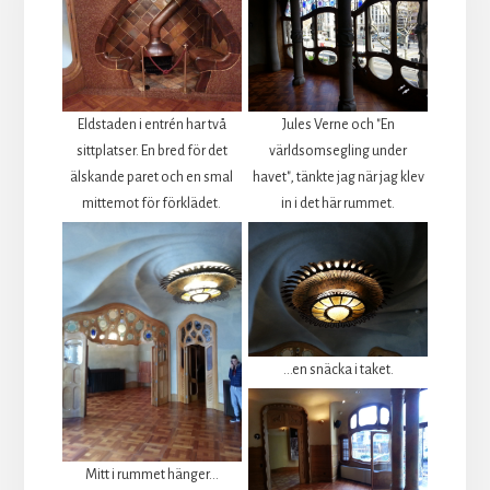
Eldstaden i entrén har två
Jules Verne och "En
sittplatser. En bred för det
världsomsegling under
älskande paret och en smal
havet", tänkte jag när jag klev
mittemot för förklädet.
in i det här rummet.
...en snäcka i taket.
Mitt i rummet hänger...