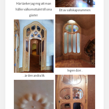
Här tänker jag mig att man
håller välkomsttalet till sina
Ett av sällskapsrummen.
gäster.
Ingen dörr...
...är den andra lik.