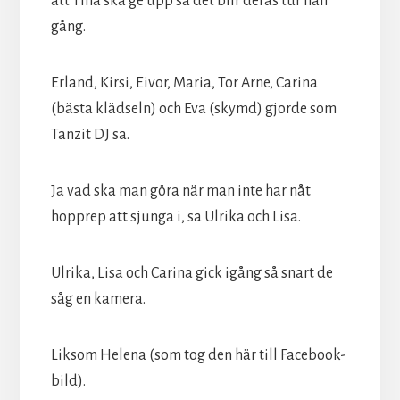
att Tina ska ge upp så det blir deras tur nån
gång.
Erland, Kirsi, Eivor, Maria, Tor Arne, Carina
(bästa klädseln) och Eva (skymd) gjorde som
Tanzit DJ sa.
Ja vad ska man göra när man inte har nåt
hopprep att sjunga i, sa Ulrika och Lisa.
Ulrika, Lisa och Carina gick igång så snart de
såg en kamera.
Liksom Helena (som tog den här till Facebook-
bild).