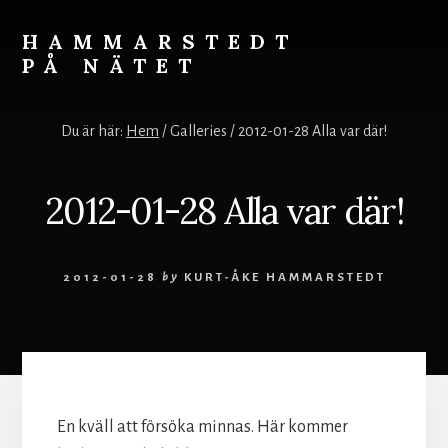
Skip
to
HAMMARSTEDT
content
PÅ NÄTET
Rörelse
övervinner
Du är här:
Hem
/
Galleries
/
2012-01-28 Alla var där!
kyla.
Stillhet
övervinner
2012-01-28 Alla var där!
hetta.
Vila
och
2012-01-28
by
KURT-ÅKE HAMMARSTEDT
ro
styr
världen.
En kväll att försöka minnas. Här kommer