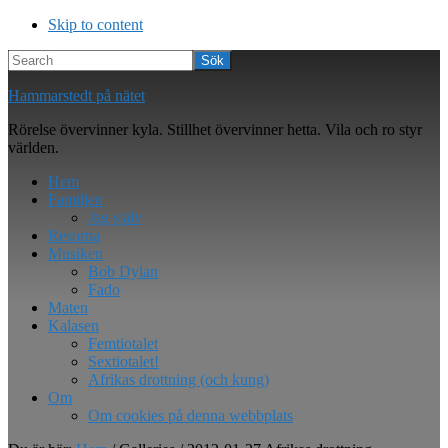
Skip to content
Search
Hammarstedt på nätet
Rörelse övervinner kyla. Stillhet övervinner hetta. Vila och ro styr
världen.
Hem
Familjen
Jag själv
Resorna
Musiken
Bob Dylan
Fado
Maten
Kalasen
Femtiotalet
Sextiotalet!
Afrikas drottning (och kung)
Om
Om cookies på denna webbplats