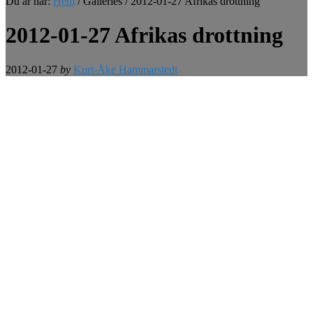
Du är här:
Hem
/
Galleries
/
2012-01-27 Afrikas drottning
2012-01-27 Afrikas drottning
2012-01-27
by
Kurt-Åke Hammarstedt