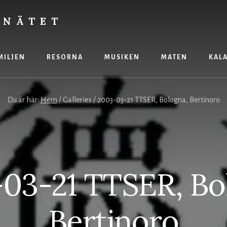
 NÄTET
MILJEN
RESORNA
MUSIKEN
MATEN
KAL
Du är här:
Hem
/
Galleries
/
2003-03-21 TTSER, Bologna, Bertinoro
03-21 TTSER, Bo
Bertinoro