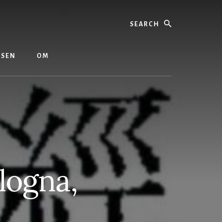
Search
ASEN
OM
logna,