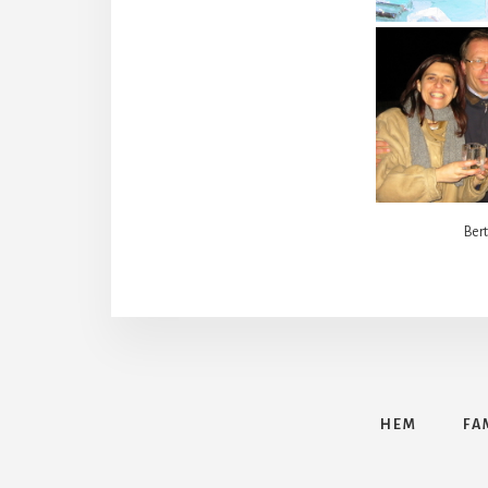
Ber
HEM
FA