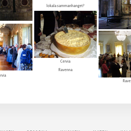
lokala sammanhanget?
Cervia
Ravenna
rvia
Rave