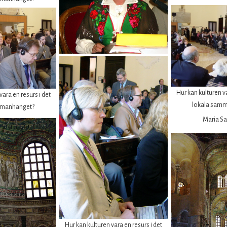
Hur kan kulturen va
vara en resurs i det
lokala sam
mmanhanget?
Maria S
Hur kan kulturen vara en resurs i det