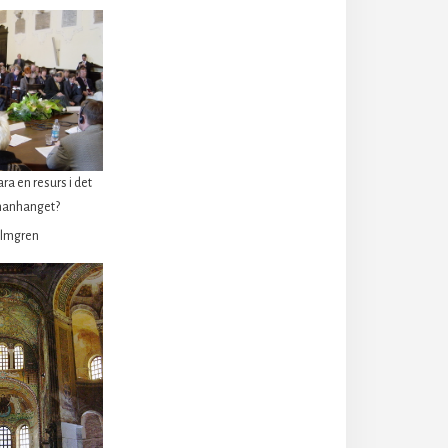
ra en resurs i det
manhanget?
almgren