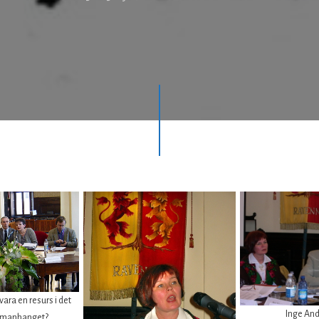
vara en resurs i det
Inge An
mmanhanget?