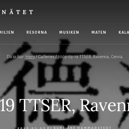
 NÄTET
MILJEN
RESORNA
MUSIKEN
MATEN
KAL
Du är här:
Hem
/
Galleries
/
2003-03-19 TTSER, Ravenna, Cervia
19 TTSER, Ravenn
2026-03-03
by
KURT-ÅKE HAMMARSTEDT