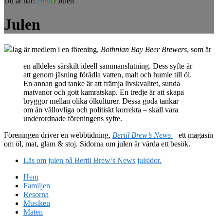
Du är här:
Hem
/
Julen
Julen
Jag är medlem i en förening,
Bothnian Bay Beer Brewers
, som är
en alldeles särskilt ideell sammanslutning. Dess syfte är
att genom jäsning förädla vatten, malt och humle till öl.
En annan god tanke är att främja livskvalitet, sunda
matvanor och gott kamratskap. En tredje är att skapa
bryggor mellan olika ölkulturer. Dessa goda tankar –
om än vällovliga och politiskt korrekta – skall vara
underordnade föreningens syfte.
Föreningen driver en webbtidning,
Bertil Brew’s News
– ett magasin
om öl, mat, glam & stoj. Sidorna om julen är värda ett besök.
Läs om julen på Bertil Brew’s News julsidor.
Hem
Familjen
Resorna
Musiken
Maten