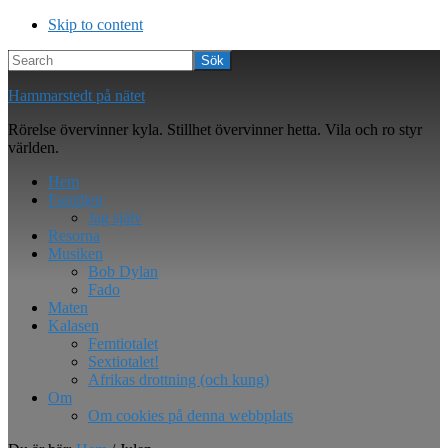
Skip to content
Search
Hammarstedt på nätet
Rörelse övervinner kyla. Stillhet övervinner hetta. Vila och ro styr
världen.
Hem
Familjen
Jag själv
Resorna
Musiken
Bob Dylan
Fado
Maten
Kalasen
Femtiotalet
Sextiotalet!
Afrikas drottning (och kung)
Om
Om cookies på denna webbplats